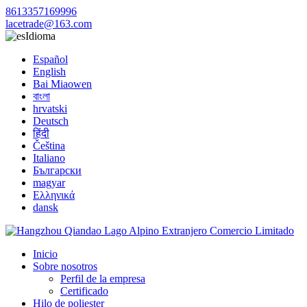
8613357169996
lacetrade@163.com
Idioma
Español
English
Bai Miaowen
বাংলা
hrvatski
Deutsch
हिंदी
Čeština
Italiano
Български
magyar
Ελληνικά
dansk
Inicio
Sobre nosotros
Perfil de la empresa
Certificado
Hilo de poliester